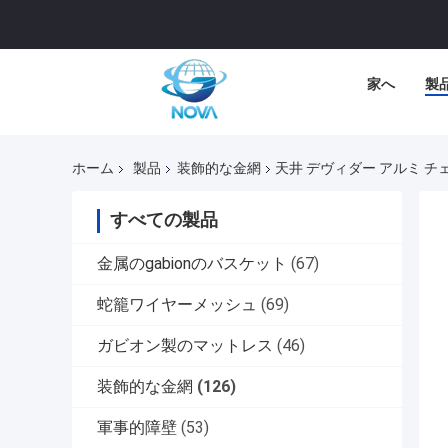
家へ
製
ホーム
製品
装飾的な金網
天井 デヴィダー アルミ チェ
すべての製品
金属のgabionのバスケット
(67)
蛇籠ワイヤーメッシュ
(69)
ガビオン製のマットレス
(46)
装飾的な金網
(126)
軍事的障壁
(53)