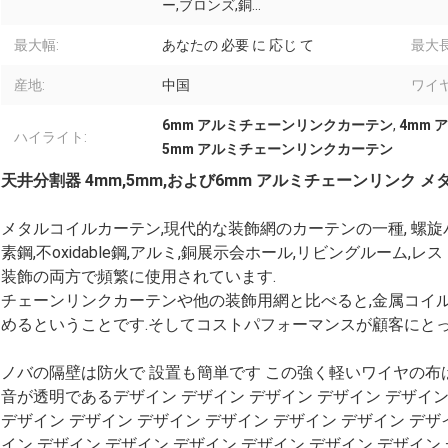
ー,ブロンズ,銅...
最大幅:
あなたの 必要 に 応じ て
最大長
産地:
中国
ワイ
6mm アルミチェーンリンクカーテン
,
4mm
ハイライト:
5mm アルミチェーンリンクカーテン
天井分割器 4mm,5mm,および6mm アルミチェーンリンク 
メタルコイルカーテン,現代的な装飾網のカーテンの一種, 螺旋パ
素鋼,不oxidable鋼,アルミ,銅展示会ホール,リビングルーム,
装飾の両方で頻繁に使用されています.
チェーンリンクカーテンや他の装飾用網と比べると,金属コイ
めるということです.そしてコストパフォーマンスが顧客にとっ
ノバの隔壁は防火で 設置も簡単です この強く軽いワイヤの布
音が透明であるデザイン デザイン デザイン デザイン デザイン
デザイン デザイン デザイン デザイン デザイン デザイン デザ
イン デザイン デザイン デザイン デザイン デザイン デザイン