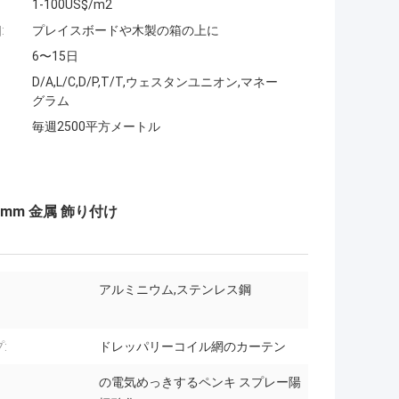
1-100US$/m2
:
プレイスボードや木製の箱の上に
6〜15日
D/A,L/C,D/P,T/T,ウェスタンユニオン,マネー
グラム
毎週2500平方メートル
6mm 金属 飾り付け
アルミニウム,ステンレス鋼
:
ドレッパリーコイル網のカーテン
の電気めっきするペンキ スプレー陽