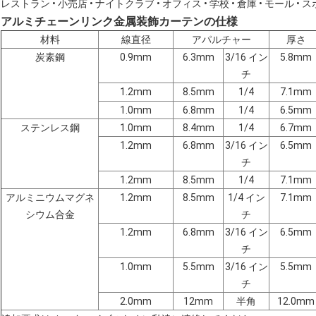
レストラン • 小売店 • ナイトクラブ • オフィス • 学校 • 倉庫 • モール • 
アルミチェーンリンク金属装飾カーテンの仕様
材料
線直径
アパルチャー
厚さ
炭素鋼
0.9mm
6.3mm
3/16 イン
5.8mm
チ
1.2mm
8.5mm
1/4
7.1mm
1.0mm
6.8mm
1/4
6.5mm
ステンレス鋼
1.0mm
8.4mm
1/4
6.7mm
1.2mm
6.8mm
3/16 イン
6.5mm
チ
1.2mm
8.5mm
1/4
7.1mm
アルミニウムマグネ
1.2mm
8.5mm
1/4 イン
7.1mm
シウム合金
チ
1.2mm
6.8mm
3/16 イン
6.5mm
チ
1.0mm
5.5mm
3/16 イン
5.5mm
チ
2.0mm
12mm
半角
12.0mm