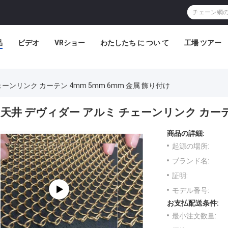
品
ビデオ
VRショー
わたしたち に つい て
工場 ツアー
ーンリンク カーテン 4mm 5mm 6mm 金属 飾り付け
天井 デヴィダー アルミ チェーンリンク カーテン 
商品の詳細:
起源の場所:
ブランド名:
証明:
モデル番号:
お支払配送条件:
最小注文数量: