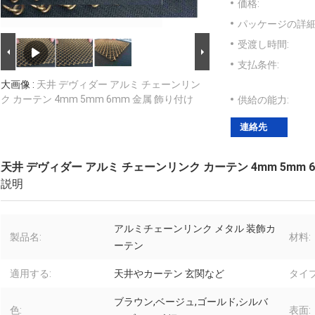
価格:
パッケージの詳細
受渡し時間:
支払条件:
大画像 :
天井 デヴィダー アルミ チェーンリン
ク カーテン 4mm 5mm 6mm 金属 飾り付け
供給の能力:
連絡先
天井 デヴィダー アルミ チェーンリンク カーテン 4mm 5mm 
説明
アルミチェーンリンク メタル 装飾カ
製品名:
材料:
ーテン
適用する:
天井やカーテン 玄関など
タイプ
ブラウン,ベージュ,ゴールド,シルバ
色:
表面: