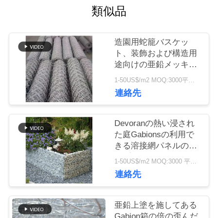
に
類似品
つ
造園用蛇籠バスケッ
い
ト、装飾および構造用
途向けの亜鉛メッキ六
て
角金網ボックス
1-50US$/m2 MOQ:3000平方メートル
連絡先
工
Devoranの熱い浸され
場
た庭Gabionsの利用で
きる溶接網パネルのサ
ツ
ンプル
1-50US$/m2 MOQ:3000 平方メートル
ア
連絡先
ー
亜鉛上塗を施してある
Gabion箱の倍の歪んだ