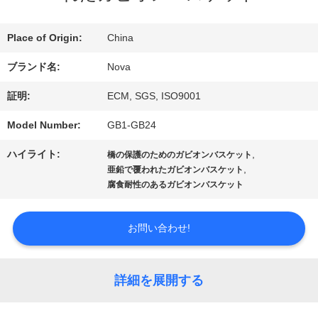
VR
Place of Origin:
China
シ
ブランド名:
Nova
ョ
証明:
ECM, SGS, ISO9001
ー
Model Number:
GB1-GB24
ハイライト:
,
橋の保護のためのガビオンバスケット
,
亜鉛で覆われたガビオンバスケット
わ
腐食耐性のあるガビオンバスケット
た
お問い合わせ!
し
た
詳細を展開する
ち