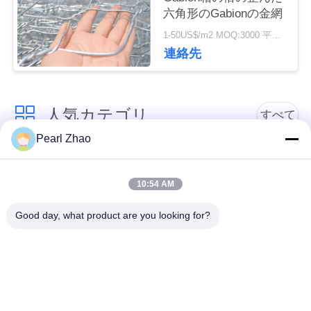
品
六角形のGabionの金網
1-50US$/m2 MOQ:3000 平方メートル
質
連絡先
管
理
人気カテゴリ
すべて
Pearl Zhao
連
金属のgabionのバス
蛇籠ワイヤーメッシ
絡
ケット
ュ
10:54 AM
く
Good day, what product are you looking for?
ガビオン製のマット
装飾的な金網
だ
レス
さ
ガルバン化ガビオン
軍事的障壁
箱
い