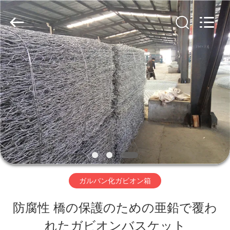
ー.
Copyright
©
2019
-
2026
家
Hebei
Nova
Metal
へ
Wire
Mesh
Products
Co.,
製
Ltd..
All
Rights
品
Reserved.
ビ
ガルバン化ガビオン箱
デ
防腐性 橋の保護のための亜鉛で覆わ
オ
れたガビオンバスケット