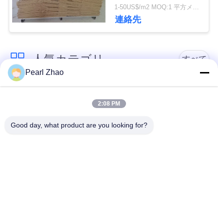
管
1-50US$/m2 MOQ:1 平方メートル
連絡先
理
人気カテゴリ
連
すべて
Pearl Zhao
絡
金属のgabionのバス
蛇籠ワイヤーメッシ
く
ケット
ュ
2:08 PM
だ
Good day, what product are you looking for?
ガビオン製のマット
さ
装飾的な金網
レス
い
ガルバン化ガビオン
軍事的障壁
箱
ニ
ュ
Galfan Gabionのバス
PVCコーティングさ