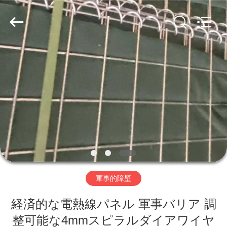
ヤ
ー.
Copyright
©
2019
-
2026
Hebei
家
Nova
Metal
Wire
へ
Mesh
Products
Co.,
Ltd..
All
Rights
製
Reserved.
品
ビ
軍事的障壁
デ
経済的な電熱線パネル 軍事バリア 調
オ
整可能な4mmスピラルダイアワイヤ