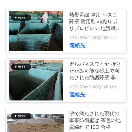
つ
い
熱帯電線 軍用 ヘスコ
障壁 耐用型 非織りポ
て
リプロピレン 地質繊維
及び様々なサイズ
1-50US$/m2 MOQ:100 sets
工
連絡先
場
ガルバネスワイヤ 折り
ツ
たたみ可能な砂土で満
たされた防護障壁 非織
ア
物ポリプロピレンと積
1-50US$/m2 MOQ:100 sets
ー
み重ね可能な設計
連絡先
品
砂で満たされた現代の
軍事防衛壁は 茶色の地
質
質繊維で ISO 合格