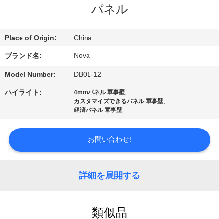
パネル
VR
シ
Place of Origin:
China
ョ
Nova
ブランド名:
ー
Model Number:
DB01-12
,
ハイライト:
4mmパネル 軍事壁
わ
,
カスタマイズできるパネル 軍事壁
経済パネル 軍事壁
た
し
お問い合わせ!
た
詳細を展開する
ち
に
類似品