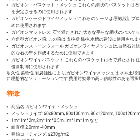
ガビオン・バスケット・メッシュ:これらの網状のバスケットは石で
を安定させるのに使用されます.
ガビオンケージドワイヤメッシュ:これらのケージは,景観設計プ
めに使用されます.
ガビオンマットレス: 石で満たされた大きな平らな網状のバスケッ
六角型ガビオン箱: この箱は,支柱壁,橋柱,水槽の建設に使用されます
ガビオンストーンウォール:ガビオンワイヤメッシュは,自然石と
的な石の壁を作成するために使用できます.
ガビオンワイヤバスケット:これらのバスケットは石で満たされ,住
侵食制御に使用されます.
耐久性,柔軟性,耐腐蝕性により,ガビオンワイヤメッシュは,水や土
に理想的なソリューションです.費用対効果の高い信頼性のある選択肢
特徴:
商品名:ガビオンワイヤ・メッシュ
メッシュサイズ: 60x80mm, 80x100mm, 80x120mm, 100x120mm
1m*1m*2m,2m*1m*0.5m,1m*1m*1m など
線直径:2.0mm-4.0mm
亜鉛コーティング: ≥230g/m2