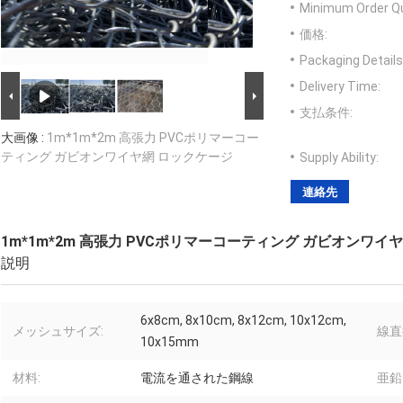
Minimum Order Qu
価格:
Packaging Details
Delivery Time:
支払条件:
大画像 :
1m*1m*2m 高張力 PVCポリマーコー
ティング ガビオンワイヤ網 ロックケージ
Supply Ability:
連絡先
1m*1m*2m 高張力 PVCポリマーコーティング ガビオンワイ
説明
6x8cm, 8x10cm, 8x12cm, 10x12cm,
メッシュサイズ:
線直
10x15mm
材料:
電流を通された鋼線
亜鉛