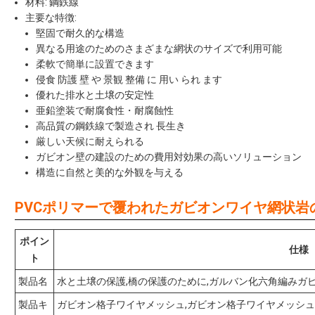
材料: 鋼鉄線
主要な特徴:
堅固で耐久的な構造
異なる用途のためのさまざまな網状のサイズで利用可能
柔軟で簡単に設置できます
侵食 防護 壁 や 景観 整備 に 用い られ ます
優れた排水と土壌の安定性
亜鉛塗装で耐腐食性・耐腐蝕性
高品質の鋼鉄線で製造され 長生き
厳しい天候に耐えられる
ガビオン壁の建設のための費用対効果の高いソリューション
構造に自然と美的な外観を与える
PVCポリマーで覆われたガビオンワイヤ網状岩
ポイン
仕様
ト
製品名
水と土壌の保護,橋の保護のために,ガルバン化六角編みガ
製品キ
ガビオン格子ワイヤメッシュ,ガビオン格子ワイヤメッシュ