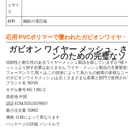
ュサイ
ズ
材料
鋼鉄の電圧線
応用 PVCポリマーで覆われたガビオンワイヤ・
ガビオン ワイヤー メッシュ -
ンのための完璧なソ
信頼性と耐久性のあるワイヤーメッシュ製品を探していますか?様々な
ッシュより探す必要はありません.ワイヤ・メッシュ製品の主要製
フォーマンスで,我々は,この技術によって,私たちの顧客の多様なニ
のガビオンワイヤメッシュは,広くさまざまな産業と部門で使用され
ブランド名: NOVA
モデル番号:NG-1,NG-2
原産地:中国
認証:ECM,SGS,ISO9001
最小注文量: 50M2
価格: 仕様によって異なります
パッケージの詳細: バンドルで