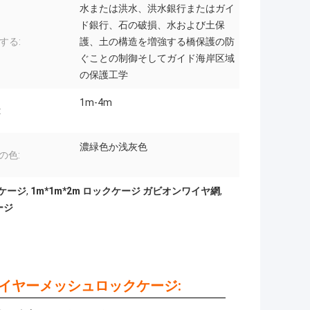
水または洪水、洪水銀行またはガイ
ド銀行、石の破損、水および土保
する:
護、土の構造を増強する橋保護の防
ぐことの制御そしてガイド海岸区域
の保護工学
1m-4m
:
濃緑色か浅灰色
の色:
クケージ
,
1m*1m*2m ロックケージ ガビオンワイヤ網
,
ージ
ワイヤーメッシュロックケージ: