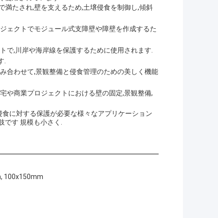
満たされ,壁を支えるため,土壌侵食を制御し,傾斜
ロジェクトでモジュール式支障壁や障壁を作成するた
トで,川岸や海岸線を保護するために使用されます.
.
組み合わせて,景観整備と侵食管理のための美しく機能
宅や商業プロジェクトにおける壁の固定,景観整備,
壌侵食に対する保護が必要な様々なアプリケーション
です 規模も小さく.
, 100x150mm