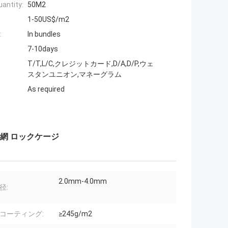
antity:
50M2
1-50US$/m2
:
In bundles
7-10days
T/T,L/C,クレジットカード,D/A,D/P,ウェ
スタンユニオン,マネーグラム
As required
ヤ網 ロックケージ
2.0mm-4.0mm
径:
コーティング:
≥245g/m2