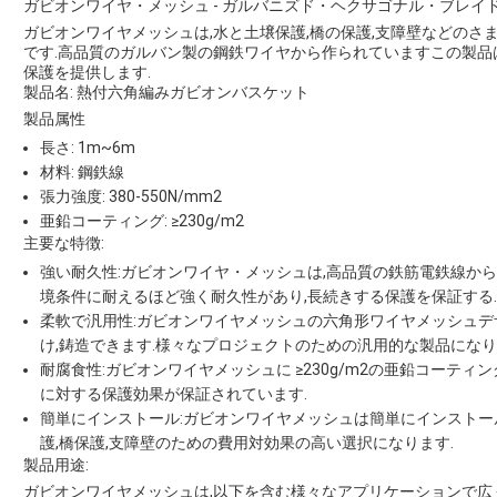
ガビオンワイヤ・メッシュ - ガルバニズド・ヘクサゴナル・ブレイ
ガビオンワイヤメッシュは,水と土壌保護,橋の保護,支障壁などの
です.高品質のガルバン製の鋼鉄ワイヤから作られていますこの製品
保護を提供します.
製品名: 熱付六角編みガビオンバスケット
製品属性
長さ: 1m~6m
材料: 鋼鉄線
張力強度: 380-550N/mm2
亜鉛コーティング: ≥230g/m2
主要な特徴:
強い耐久性:ガビオンワイヤ・メッシュは,高品質の鉄筋電鉄線から製造
境条件に耐えるほど強く耐久性があり,長続きする保護を保証する.
柔軟で汎用性:ガビオンワイヤメッシュの六角形ワイヤメッシュデ
け,鋳造できます.様々なプロジェクトのための汎用的な製品になり
耐腐食性:ガビオンワイヤメッシュに ≥230g/m2の亜鉛コーティ
に対する保護効果が保証されています.
簡単にインストール:ガビオンワイヤメッシュは簡単にインストー
護,橋保護,支障壁のための費用対効果の高い選択になります.
製品用途:
ガビオンワイヤメッシュは,以下を含む様々なアプリケーションで広