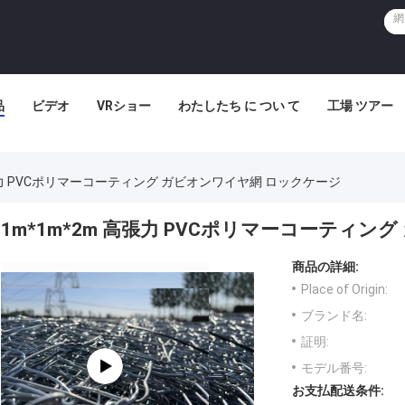
品
ビデオ
VRショー
わたしたち に つい て
工場 ツアー
高張力 PVCポリマーコーティング ガビオンワイヤ網 ロックケージ
1m*1m*2m 高張力 PVCポリマーコーティ
商品の詳細:
Place of Origin:
ブランド名:
証明:
モデル番号:
お支払配送条件: