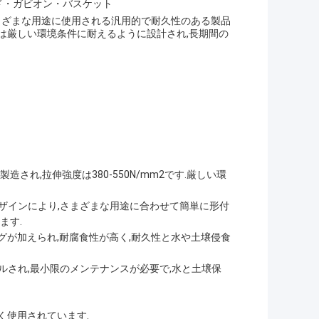
ド・ガビオン・バスケット
さまざまな用途に使用される汎用的で耐久性のある製品
は厳しい環境条件に耐えるように設計され,長期間の
され,拉伸強度は380-550N/mm2です.厳しい環
ザインにより,さまざまな用途に合わせて簡単に形付
ます.
ングが加えられ,耐腐食性が高く,耐久性と水や土壌侵食
ルされ,最小限のメンテナンスが必要で,水と土壌保
く使用されています.