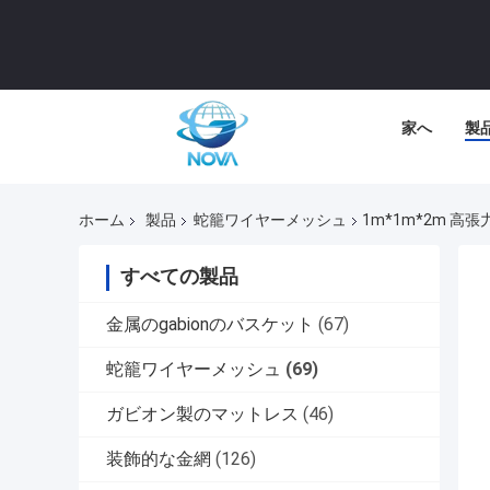
家へ
製
ホーム
製品
蛇籠ワイヤーメッシュ
1m*1m*2m 
すべての製品
金属のgabionのバスケット
(67)
蛇籠ワイヤーメッシュ
(69)
ガビオン製のマットレス
(46)
装飾的な金網
(126)