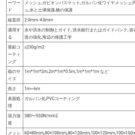
ーワー
メッシュ,ガビオンバスケット,ガルバン化ワイヤメッシュ,
ド
ュ,水と土壌保護,橋の保護
線直径
2.0mm-4.0mm
適用す
水や洪水の制御とガイド, 洪水銀行またはガイドバンク, 岩石
る
造の強化,海辺の保護工学
亜鉛コ
≥230g/m2
ーティ
ング
箱のサ
1m*1m*2m,2m*1m*0.5m,1m*1m*1m など
イズ
長さ
1m~6m
表面処
ガルバン化,PVCコーティング
理
張力強
380〜550N/mm2
度
メッシ
60×80mm,80×100mm,80×120mm,100×120mm,100×15