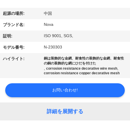
VR
起源の場所:
中国
シ
Nova
ブランド名:
ョ
ISO 9001, SGS,
証明:
ー
N-230303
モデル番号:
ハイライト:
銅は装飾的な金網、耐食性の装飾的な金網、耐食性
わ
の銅の装飾的な網にひだを付けた
,
,
corrosion resistance decorative wire mesh
た
corrosion resistance copper decorative mesh
し
お問い合わせ!
た
ち
詳細を展開する
に