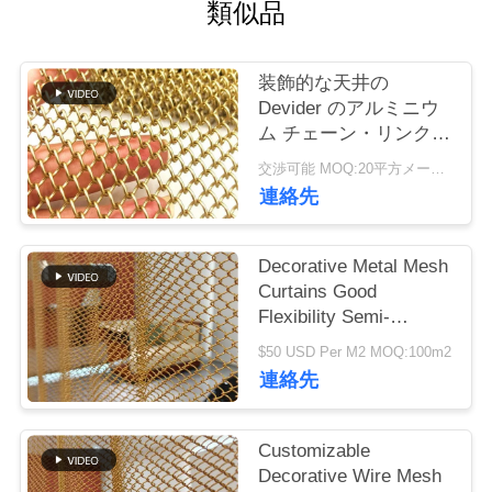
つ
類似品
い
装飾的な天井の
て
Devider のアルミニウ
ム チェーン・リンクの
カーテン 4mm 5mm
工
交渉可能 MOQ:20平方メートル
6mm の金属
連絡先
場
ツ
Decorative Metal Mesh
Curtains Good
ア
Flexibility Semi-
ー
transparent For Your
$50 USD Per M2 MOQ:100m2
High-class Decorative
連絡先
Purpose
品
Customizable
質
Decorative Wire Mesh