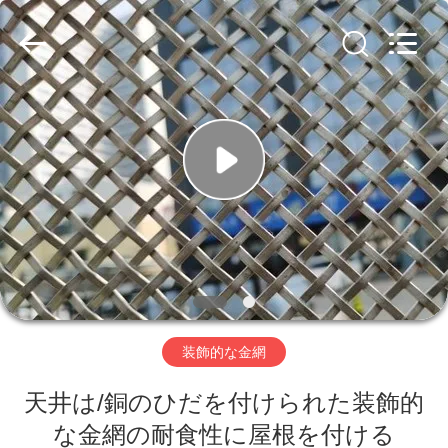
ヤ
ー.
Copyright
©
2019
-
2026
Hebei
家
Nova
Metal
Wire
へ
Mesh
Products
Co.,
Ltd..
All
Rights
製
Reserved.
品
ビ
装飾的な金網
デ
天井は/銅のひだを付けられた装飾的
オ
な金網の耐食性に屋根を付ける