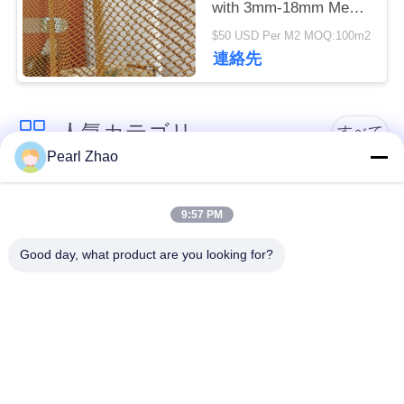
with 3mm-18mm Mesh
管
Opening 0.5-2mm Wire
$50 USD Per M2 MOQ:100m2
理
Diameter and
連絡先
40%-85% Open Area
連
人気カテゴリ
すべて
絡
Pearl Zhao
く
金属のgabionのバス
蛇籠ワイヤーメッシ
ケット
ュ
だ
9:57 PM
さ
Good day, what product are you looking for?
ガビオン製のマット
装飾的な金網
レス
い
ガルバン化ガビオン
ニ
軍事的障壁
箱
ュ