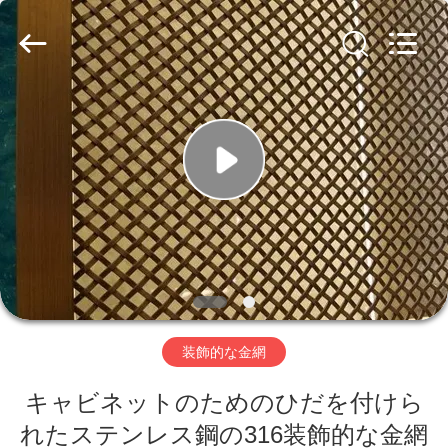
ヤ
ー.
Copyright
©
2019
-
2026
Hebei
家
Nova
Metal
Wire
へ
Mesh
Products
Co.,
Ltd..
All
Rights
製
Reserved.
品
ビ
装飾的な金網
デ
キャビネットのためのひだを付けら
オ
れたステンレス鋼の316装飾的な金網