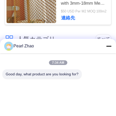
管
with 3mm-18mm Mesh
Opening 0.5-2mm Wire
$50 USD Per M2 MOQ:100m2
理
Diameter and
連絡先
40%-85% Open Area
連
人気カテゴリ
すべて
絡
Pearl Zhao
く
金属のgabionのバス
蛇籠ワイヤーメッシ
だ
ケット
ュ
7:34 AM
さ
Good day, what product are you looking for?
ガビオン製のマット
装飾的な金網
い
レス
ガルバン化ガビオン
ニ
軍事的障壁
箱
ュ