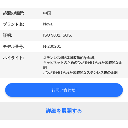
VR
起源の場所:
中国
シ
Nova
ブランド名:
ョ
ISO 9001, SGS,
証明:
ー
N-230201
モデル番号:
,
ハイライト:
ステンレス鋼の316装飾的な金網
わ
キャビネットのためのひだを付けられた装飾的な金
網
た
,
ひだを付けられた装飾的なステンレス鋼の金網
し
お問い合わせ!
た
ち
詳細を展開する
に