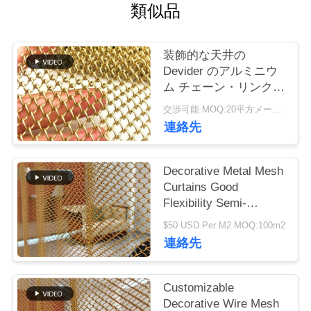
つ
類似品
い
て
装飾的な天井の
Devider のアルミニウ
ム チェーン・リンクの
工
カーテン 4mm 5mm
交渉可能 MOQ:20平方メートル
6mm の金属
連絡先
場
ツ
Decorative Metal Mesh
ア
Curtains Good
Flexibility Semi-
ー
transparent For Your
$50 USD Per M2 MOQ:100m2
High-class Decorative
連絡先
Purpose
品
Customizable
質
Decorative Wire Mesh