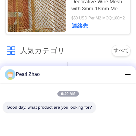
Decorative Wire Mesh
管
with 3mm-18mm Mesh
理
Opening 0.5-2mm Wire
$50 USD Per M2 MOQ:100m2
Diameter and
連絡先
40%-85% Open Area
連
絡
人気カテゴリ
すべて
く
金属のgabionのバス
蛇籠ワイヤーメッシ
だ
Pearl Zhao
ケット
ュ
さ
6:40 AM
ガビオン製のマット
い
装飾的な金網
レス
Good day, what product are you looking for?
ニ
ガルバン化ガビオン
軍事的障壁
箱
ュ