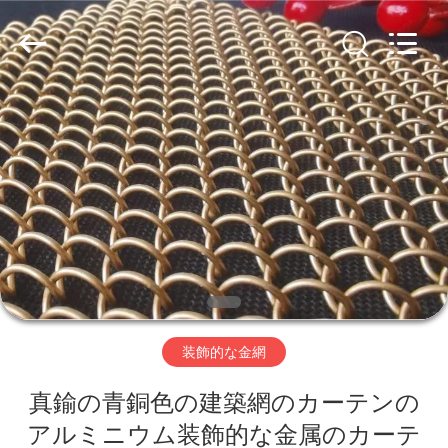
ヤ
ー.
Copyright
©
2019
-
2026
Hebei
家
Nova
Metal
Wire
へ
Mesh
Products
Co.,
Ltd..
All
Rights
製
Reserved.
品
ビ
装飾的な金網
デ
真鍮の青銅色の建築網のカーテンの
オ
アルミニウム装飾的な金属のカーテ