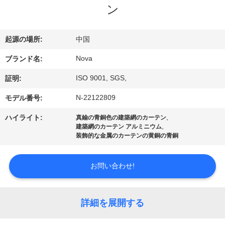
ン
VR
シ
起源の場所:
中国
ョ
Nova
ブランド名:
ー
ISO 9001, SGS,
証明:
N-22122809
モデル番号:
わ
,
ハイライト:
真鍮の青銅色の建築網のカーテン
た
,
建築網のカーテン アルミニウム
装飾的な金属のカーテンの黄銅の青銅
し
た
お問い合わせ!
ち
詳細を展開する
に