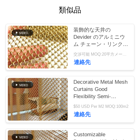
つ
類似品
い
て
装飾的な天井の
Devider のアルミニウ
ム チェーン・リンクの
工
カーテン 4mm 5mm
交渉可能 MOQ:20平方メートル
6mm の金属
場
連絡先
ツ
Decorative Metal Mesh
ア
Curtains Good
ー
Flexibility Semi-
transparent For Your
$50 USD Per M2 MOQ:100m2
High-class Decorative
連絡先
Purpose
品
質
Customizable