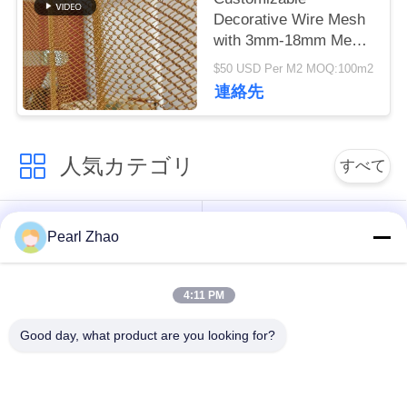
管
Decorative Wire Mesh
with 3mm-18mm Mesh
理
Opening 0.5-2mm Wire
$50 USD Per M2 MOQ:100m2
Diameter and
連絡先
40%-85% Open Area
連
絡
人気カテゴリ
すべて
く
だ
金属のgabionのバス
蛇籠ワイヤーメッシ
Pearl Zhao
ケット
ュ
さ
い
4:11 PM
ガビオン製のマット
装飾的な金網
レス
Good day, what product are you looking for?
ニ
ガルバン化ガビオン
軍事的障壁
ュ
箱