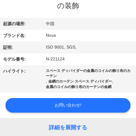
の装飾
VR
シ
起源の場所:
中国
ョ
Nova
ブランド名:
ー
ISO 9001, SGS,
証明:
N-221124
モデル番号:
わ
ハイライト:
スペース ディバイダーの金属のコイルの飾り布のカ
た
ーテン
,
,
金網のカーテン スペース ディバイダー
し
金属のコイルの飾り布のカーテンの金網
た
お問い合わせ!
ち
に
詳細を展開する