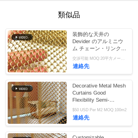
つ
い
類似品
て
装飾的な天井の
Devider のアルミニウ
工
ム チェーン・リンクの
カーテン 4mm 5mm
場
交渉可能 MOQ:20平方メートル
6mm の金属
連絡先
ツ
ア
Decorative Metal Mesh
Curtains Good
ー
Flexibility Semi-
transparent For Your
$50 USD Per M2 MOQ:100m2
High-class Decorative
品
連絡先
Purpose
質
Customizable