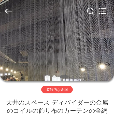
ヤ
ー.
Copyright
©
2019
-
2026
Hebei
家
Nova
Metal
Wire
へ
Mesh
Products
Co.,
Ltd..
All
Rights
製
Reserved.
品
ビ
装飾的な金網
デ
天井のスペース ディバイダーの金属
オ
のコイルの飾り布のカーテンの金網