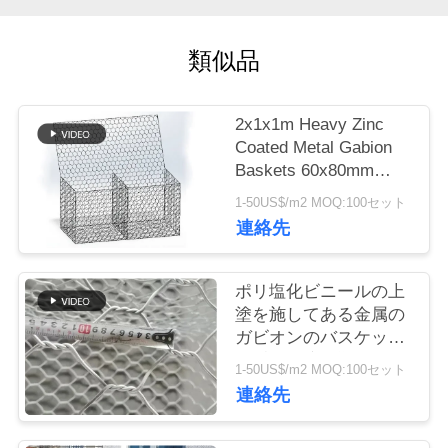
つ
い
類似品
て
2x1x1m Heavy Zinc
Coated Metal Gabion
工
Baskets 60x80mm
場
Hexagonal Mesh
1-50US$/m2 MOQ:100セット
連絡先
ツ
ア
ポリ塩化ビニールの上
ー
塗を施してある金属の
ガビオンのバスケット
の重い電流を通された
1-50US$/m2 MOQ:100セット
品
盛土の保護
連絡先
質