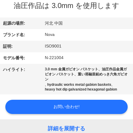
油圧作品は 3.0mm を使用します
VR
シ
起源の場所:
河北 中国
ョ
Nova
ブランド名:
ー
ISO9001
証明:
N-221004
モデル番号:
わ
ハイライト:
3.0 mm 金属ガビオン バスケット、油圧作品金属ガ
た
ビオン バスケット、重い溶融亜鉛めっき六角ガビオ
ン
,
,
し
hydraulic works metal gabion baskets
heavy hot dip galvanized hexagonal gabion
た
お問い合わせ!
ち
に
詳細を展開する