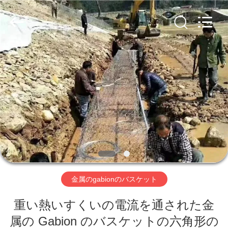
ヤ
ー.
Copyright
©
2019
-
2026
Hebei
家
Nova
Metal
Wire
へ
Mesh
Products
Co.,
Ltd..
All
Rights
製
Reserved.
品
ビ
金属のgabionのバスケット
デ
重い熱いすくいの電流を通された金
オ
属の Gabion のバスケットの六角形の