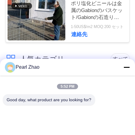
管
ポリ塩化ビニールは金
属のGabionのバスケッ
理
ト/Gabionの石造りの
おりの長い寿命に塗り
1-50US$/m2 MOQ:200 セット
ました
連絡先
連
絡
人気カテゴリ
すべて
く
Pearl Zhao
だ
金属のgabionのバス
蛇籠ワイヤーメッシ
さ
ケット
ュ
5:52 PM
い
Good day, what product are you looking for?
ガビオン製のマット
装飾的な金網
レス
ニ
ガルバン化ガビオン
ュ
軍事的障壁