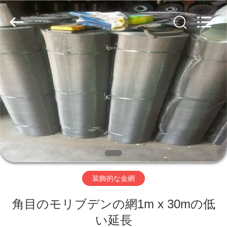
ヤ
ー.
Copyright
©
2019
-
2026
Hebei
家
Nova
Metal
Wire
へ
Mesh
Products
Co.,
Ltd..
All
Rights
製
Reserved.
品
ビ
装飾的な金網
デ
角目のモリブデンの網1m x 30mの低
オ
い延長