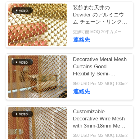
つ
装飾的な天井の
い
Devider のアルミニウ
ム チェーン・リンクの
て
カーテン 4mm 5mm
交渉可能 MOQ:20平方メートル
6mm の金属
連絡先
工
場
Decorative Metal Mesh
Curtains Good
ツ
Flexibility Semi-
transparent For Your
ア
$50 USD Per M2 MOQ:100m2
High-class Decorative
連絡先
Purpose
ー
Customizable
品
Decorative Wire Mesh
with 3mm-18mm Mesh
質
Opening 0.5-2mm Wire
$50 USD Per M2 MOQ:100m2