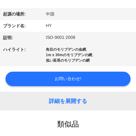
VR
起源の場所:
中国
シ
HY
ブランド名:
ョ
ISO-9001:2008
証明:
ー
,
ハイライト:
角目のモリブデンの金網
,
1m x 30mのモリブデンの網
低い延長のモリブデンの網
わ
た
お問い合わせ!
し
た
詳細を展開する
ち
類似品
に