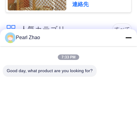
Diameter and
管
連絡先
40%-85% Open Area
理
人気カテゴリ
すべて
連
Pearl Zhao
絡
金属のgabionのバス
蛇籠ワイヤーメッシ
ケット
ュ
7:33 PM
く
Good day, what product are you looking for?
だ
ガビオン製のマット
装飾的な金網
レス
さ
い
ガルバン化ガビオン
軍事的障壁
箱
ニ
Galfan Gabionのバス
PVCコーティングさ
ュ
ケット
れたガビオン