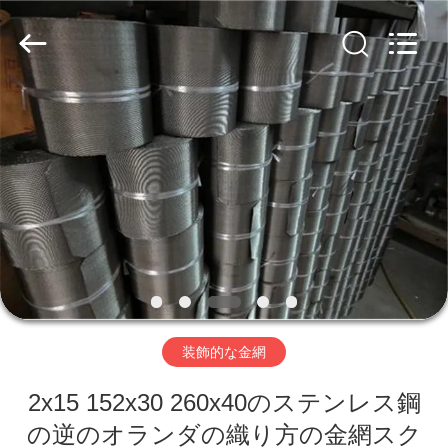
ヤ
ー.
Copyright
©
2019
-
2026
Hebei
家
Nova
Metal
Wire
へ
Mesh
Products
Co.,
Ltd..
All
Rights
製
Reserved.
品
ビ
装飾的な金網
デ
2x15 152x30 260x40のステンレス鋼
オ
の逆のオランダの織り方の金網スク