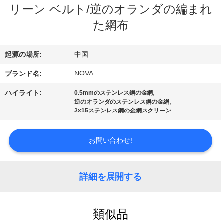
リーン ベルト/逆のオランダの編まれ
VR
た網布
シ
ョ
起源の場所:
中国
ー
NOVA
ブランド名:
,
ハイライト:
0.5mmのステンレス鋼の金網
わ
,
逆のオランダのステンレス鋼の金網
2x15ステンレス鋼の金網スクリーン
た
お問い合わせ!
し
た
詳細を展開する
ち
に
類似品