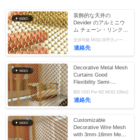
つ
い
装飾的な天井の
Devider のアルミニウ
て
ム チェーン・リンクの
カーテン 4mm 5mm
交渉可能 MOQ:20平方メートル
6mm の金属
工
連絡先
場
Decorative Metal Mesh
ツ
Curtains Good
Flexibility Semi-
ア
transparent For Your
$50 USD Per M2 MOQ:100m2
ー
High-class Decorative
連絡先
Purpose
品
Customizable
Decorative Wire Mesh
質
with 3mm-18mm Mesh