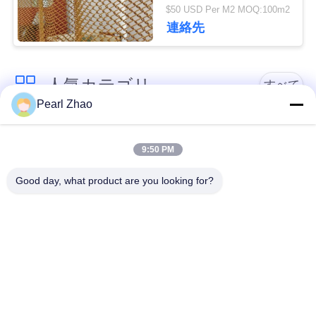
Opening 0.5-2mm Wire
管
$50 USD Per M2 MOQ:100m2
Diameter and
連絡先
理
40%-85% Open Area
人気カテゴリ
連
すべて
Pearl Zhao
絡
金属のgabionのバス
蛇籠ワイヤーメッシ
く
ケット
ュ
9:50 PM
だ
Good day, what product are you looking for?
ガビオン製のマット
さ
装飾的な金網
レス
い
ガルバン化ガビオン
軍事的障壁
箱
ニ
ュ
Galfan Gabionのバス
PVCコーティングさ