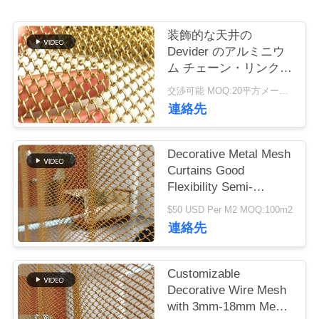
つ
い
装飾的な天井の
Devider のアルミニウ
て
ム チェーン・リンクの
カーテン 4mm 5mm
交渉可能 MOQ:20平方メートル
6mm の金属
工
連絡先
場
Decorative Metal Mesh
ツ
Curtains Good
Flexibility Semi-
ア
transparent For Your
$50 USD Per M2 MOQ:100m2
ー
High-class Decorative
連絡先
Purpose
品
Customizable
Decorative Wire Mesh
質
with 3mm-18mm Mesh