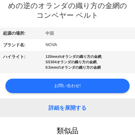
めの逆のオランダの織り方の金網の
VR
コンベヤー ベルト
シ
ョ
起源の場所:
中国
ー
NOVA
ブランド名:
,
ハイライト:
120meshオランダの織り方の金網
わ
,
SS304オランダの織り方の金網
0.5mmのオランダの織り方の金網
た
お問い合わせ!
し
た
詳細を展開する
ち
に
類似品