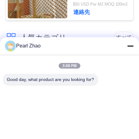
Opening 0.5-2mm Wire
管
$50 USD Per M2 MOQ:100m2
Diameter and
連絡先
理
40%-85% Open Area
人気カテゴリ
連
すべて
Pearl Zhao
絡
金属のgabionのバス
蛇籠ワイヤーメッシ
く
ケット
ュ
3:08 PM
だ
Good day, what product are you looking for?
ガビオン製のマット
さ
装飾的な金網
レス
い
ガルバン化ガビオン
軍事的障壁
箱
ニ
ュ
Galfan Gabionのバス
PVCコーティングさ