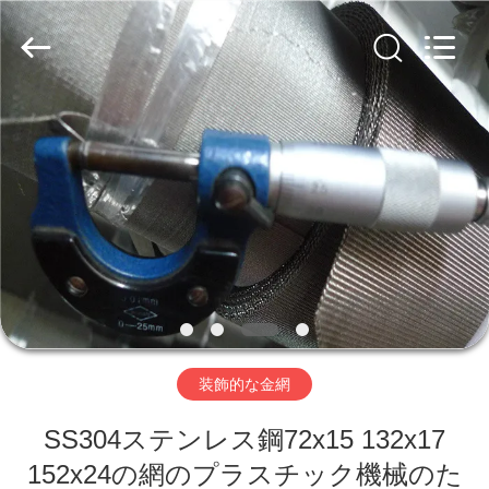
ヤ
ー.
Copyright
©
2019
-
2026
Hebei
家
Nova
Metal
Wire
へ
Mesh
Products
Co.,
Ltd..
All
Rights
製
Reserved.
品
ビ
装飾的な金網
デ
SS304ステンレス鋼72x15 132x17
オ
152x24の網のプラスチック機械のた