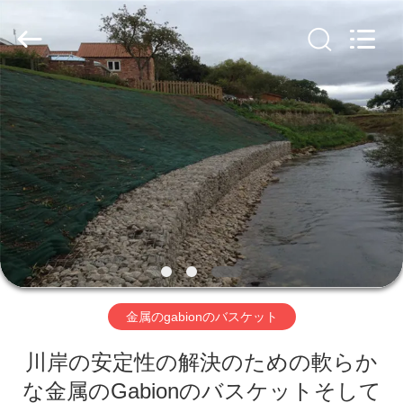
ヤ
ー.
Copyright
©
2019
-
2026
Hebei
家
Nova
Metal
Wire
へ
Mesh
Products
Co.,
Ltd..
All
Rights
製
Reserved.
品
ビ
金属のgabionのバスケット
デ
川岸の安定性の解決のための軟らか
オ
な金属のGabionのバスケットそして