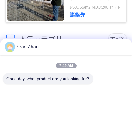
管
おりの長い寿命に塗り
1-50US$/m2 MOQ:200 セット
ました
連絡先
理
連
人気カテゴリ
すべて
Pearl Zhao
絡
金属のgabionのバス
蛇籠ワイヤーメッシ
く
ケット
ュ
7:49 AM
だ
Good day, what product are you looking for?
さ
ガビオン製のマット
装飾的な金網
レス
い
ガルバン化ガビオン
軍事的障壁
箱
ニ
ュ
Galfan Gabionのバス
PVCコーティングさ