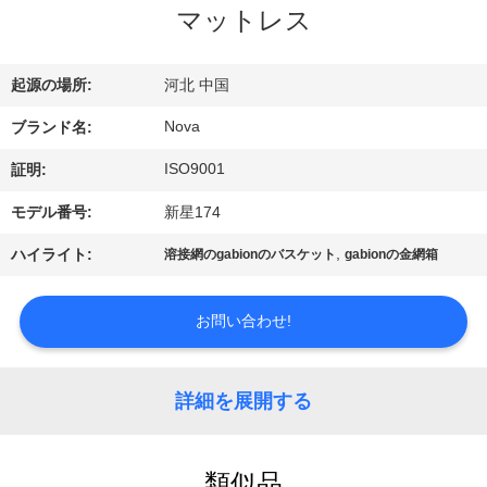
マットレス
VR
シ
起源の場所:
河北 中国
ョ
Nova
ブランド名:
ー
ISO9001
証明:
モデル番号:
新星174
わ
,
ハイライト:
溶接網のgabionのバスケット
gabionの金網箱
た
し
お問い合わせ!
た
ち
詳細を展開する
に
類似品