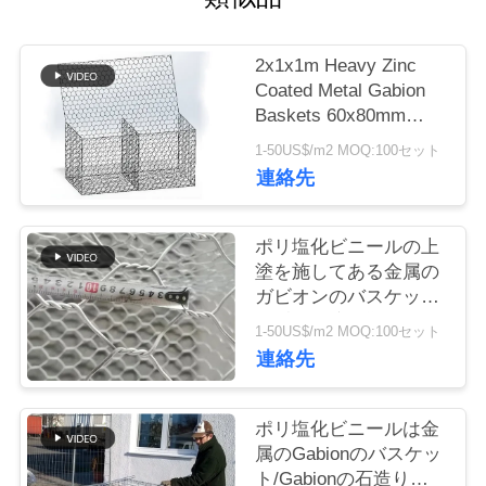
つ
い
2x1x1m Heavy Zinc
て
Coated Metal Gabion
Baskets 60x80mm
Hexagonal Mesh
1-50US$/m2 MOQ:100セット
工
連絡先
場
ポリ塩化ビニールの上
ツ
塗を施してある金属の
ア
ガビオンのバスケット
の重い電流を通された
ー
1-50US$/m2 MOQ:100セット
盛土の保護
連絡先
品
ポリ塩化ビニールは金
属のGabionのバスケッ
質
ト/Gabionの石造りの