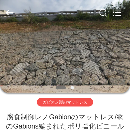
ヤ
ー.
Copyright
©
2019
-
2026
Hebei
家
Nova
Metal
Wire
へ
Mesh
Products
Co.,
Ltd..
All
Rights
製
Reserved.
品
ビ
ガビオン製のマットレス
デ
腐食制御レノGabionのマットレス/網
オ
のGabions編まれたポリ塩化ビニール