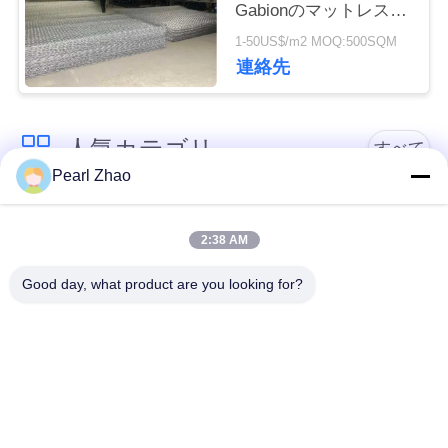
Gabionのマットレス斜
管
面の保護に塗った
1-50US$/m2 MOQ:500SQM
理
連絡先
連
人気カテゴリ
すべて
絡
Pearl Zhao
く
金属のgabionのバス
蛇籠ワイヤーメッシ
ケット
ュ
だ
2:38 AM
さ
Good day, what product are you looking for?
ガビオン製のマット
装飾的な金網
い
レス
ガルバン化ガビオン
ニ
軍事的障壁
箱
ュ