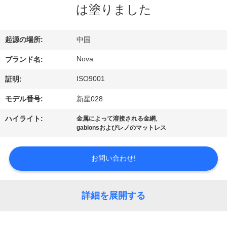
は塗りました
VR
シ
起源の場所:
中国
ョ
Nova
ブランド名:
ー
ISO9001
証明:
モデル番号:
新星028
わ
,
ハイライト:
金属によって溶接される金網
た
gabionsおよびレノのマットレス
し
お問い合わせ!
た
ち
詳細を展開する
に