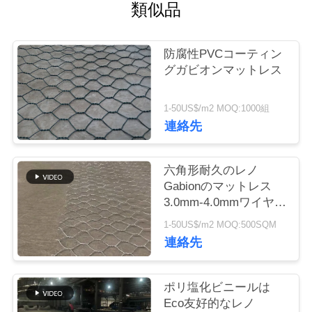
つ
類似品
い
防腐性PVCコーティン
て
グガビオンマットレス
工
1-50US$/m2 MOQ:1000組
連絡先
場
ツ
六角形耐久のレノ
Gabionのマットレス
ア
3.0mm-4.0mmワイヤー
ー
直径
1-50US$/m2 MOQ:500SQM
連絡先
品
ポリ塩化ビニールは
質
Eco友好的なレノ