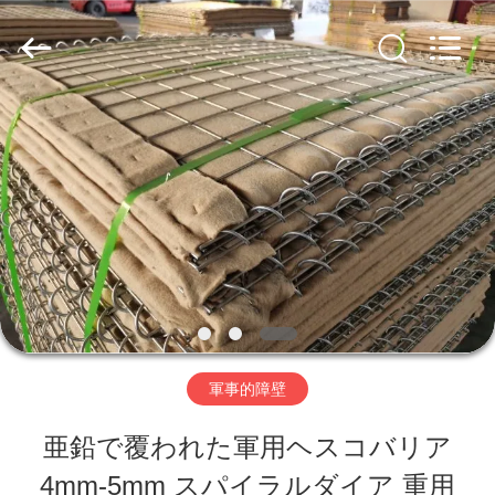
ー.
Copyright
©
2019
-
2026
家
Hebei
Nova
Metal
へ
Wire
Mesh
Products
Co.,
製
Ltd..
All
Rights
品
Reserved.
ビ
軍事的障壁
デ
亜鉛で覆われた軍用ヘスコバリア
オ
4mm-5mm スパイラルダイア 重用