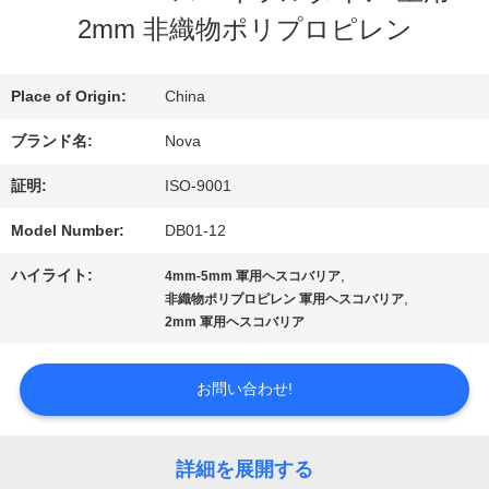
2mm 非織物ポリプロピレン
VR
シ
Place of Origin:
China
ブランド名:
Nova
ョ
証明:
ISO-9001
ー
Model Number:
DB01-12
わ
ハイライト:
,
4mm-5mm 軍用ヘスコバリア
,
非織物ポリプロピレン 軍用ヘスコバリア
た
2mm 軍用ヘスコバリア
し
お問い合わせ!
た
ち
詳細を展開する