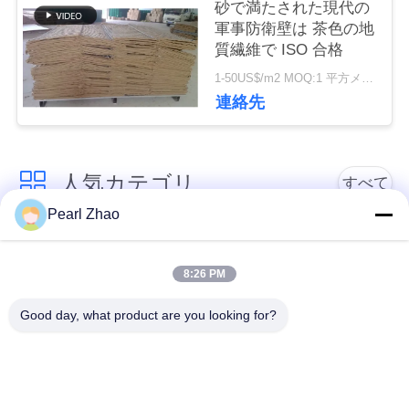
砂で満たされた現代の
品
軍事防衛壁は 茶色の地
質繊維で ISO 合格
質
1-50US$/m2 MOQ:1 平方メートル
管
連絡先
理
人気カテゴリ
すべて
連
Pearl Zhao
絡
金属のgabionのバス
蛇籠ワイヤーメッシ
ケット
ュ
く
8:26 PM
だ
Good day, what product are you looking for?
ガビオン製のマット
装飾的な金網
レス
さ
い
ガルバン化ガビオン