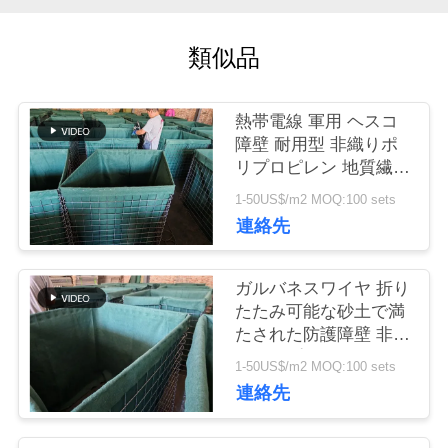
に
類似品
つ
い
熱帯電線 軍用 ヘスコ
て
障壁 耐用型 非織りポ
リプロピレン 地質繊維
及び様々なサイズ
1-50US$/m2 MOQ:100 sets
工
連絡先
場
ガルバネスワイヤ 折り
ツ
たたみ可能な砂土で満
たされた防護障壁 非織
ア
物ポリプロピレンと積
1-50US$/m2 MOQ:100 sets
み重ね可能な設計
ー
連絡先