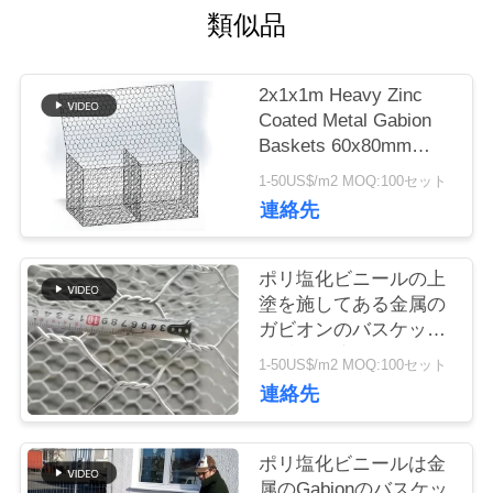
に
類似品
つ
2x1x1m Heavy Zinc
い
Coated Metal Gabion
Baskets 60x80mm
て
Hexagonal Mesh
1-50US$/m2 MOQ:100セット
連絡先
工
ポリ塩化ビニールの上
場
塗を施してある金属の
ガビオンのバスケット
ツ
の重い電流を通された
1-50US$/m2 MOQ:100セット
盛土の保護
ア
連絡先
ー
ポリ塩化ビニールは金
属のGabionのバスケッ