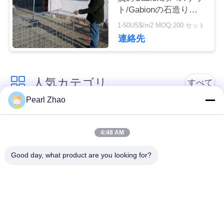
品
ト/Gabionの石造りの
おりの長い寿命に塗り
1-50US$/m2 MOQ:200 セット
質
ました
連絡先
管
理
人気カテゴリ
すべて
Pearl Zhao
連
金属のgabionのバス
蛇籠ワイヤーメッシ
絡
ケット
ュ
4:48 AM
く
Good day, what product are you looking for?
ガビオン製のマット
装飾的な金網
だ
レス
さ
ガルバン化ガビオン
軍事的障壁
箱
い