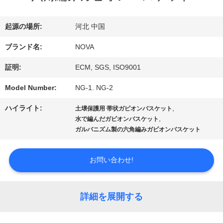
VR
起源の場所:
河北 中国
シ
ブランド名:
NOVA
ョ
証明:
ECM, SGS, ISO9001
ー
Model Number:
NG-1. NG-2
ハイライト:
,
土壌保護用 帯状ガビオンバスケット
,
水で編んだガビオンバスケット
わ
ガルバニズム製の六角編みガビオンバスケット
た
お問い合わせ!
し
た
詳細を展開する
ち