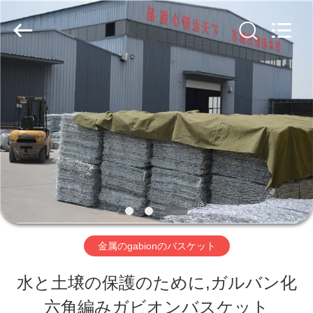
ー.
Copyright
©
2019
-
2026
家
Hebei
Nova
Metal
へ
Wire
Mesh
Products
Co.,
製
Ltd..
All
Rights
品
Reserved.
ビ
金属のgabionのバスケット
デ
水と土壌の保護のために,ガルバン化
オ
六角編みガビオンバスケット