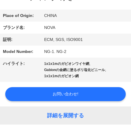
VR
Place of Origin:
CHINA
シ
ブランド名:
NOVA
ョ
証明:
ECM, SGS, ISO9001
ー
Model Number:
NG-1. NG-2
ハイライト:
,
1x1x1mのガビオンワイヤ網
,
Gabionの金網に塗るポリ塩化ビニール
わ
1x1x1mのガビオン網
た
お問い合わせ!
し
た
詳細を展開する
ち