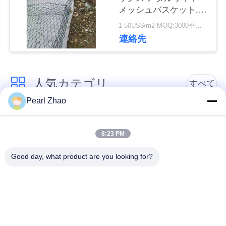
品
メッシュバスケット,侵
食制御のための六角メ
1-50US$/m2 MOQ:3000平方メートル
質
ッシュ
連絡先
管
理
人気カテゴリ
すべて
Pearl Zhao
連
金属のgabionのバス
蛇籠ワイヤーメッシ
絡
ケット
ュ
8:23 PM
く
Good day, what product are you looking for?
ガビオン製のマット
装飾的な金網
だ
レス
さ
ガルバン化ガビオン
軍事的障壁
箱
い