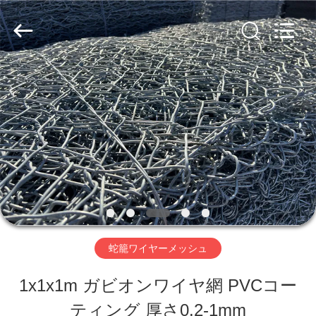
ー.
Copyright
©
2019
-
2026
家
Hebei
Nova
Metal
へ
Wire
Mesh
Products
Co.,
製
Ltd..
All
Rights
品
Reserved.
ビ
蛇籠ワイヤーメッシュ
デ
1x1x1m ガビオンワイヤ網 PVCコー
オ
ティング 厚さ0.2-1mm