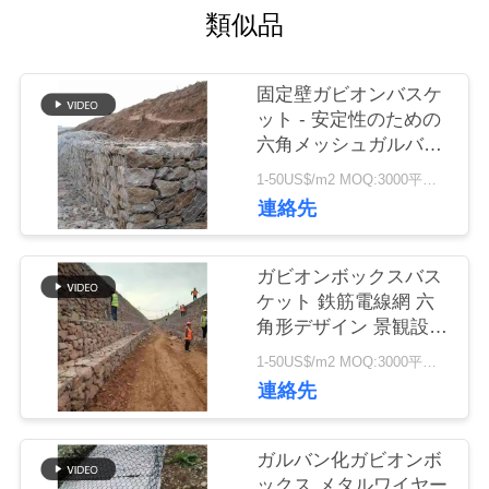
に
類似品
つ
固定壁ガビオンバスケ
い
ット - 安定性のための
六角メッシュガルバン
て
化鉄鋼ワイヤボックス
1-50US$/m2 MOQ:3000平方メートル
連絡先
工
ガビオンボックスバス
場
ケット 鉄筋電線網 六
角形デザイン 景観設計
ツ
と土木工学
1-50US$/m2 MOQ:3000平方メートル
ア
連絡先
ー
ガルバン化ガビオンボ
ックス メタルワイヤー