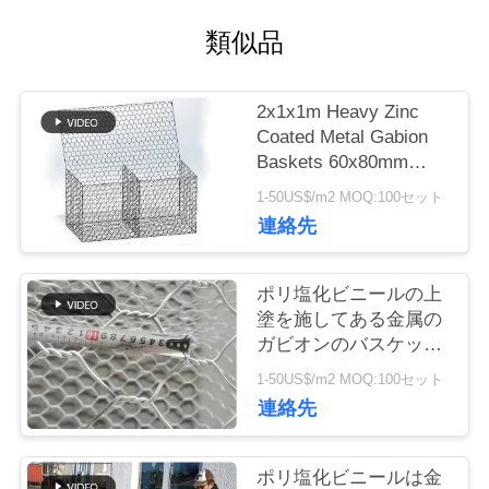
に
類似品
つ
い
2x1x1m Heavy Zinc
Coated Metal Gabion
て
Baskets 60x80mm
Hexagonal Mesh
1-50US$/m2 MOQ:100セット
連絡先
工
場
ポリ塩化ビニールの上
塗を施してある金属の
ツ
ガビオンのバスケット
の重い電流を通された
ア
1-50US$/m2 MOQ:100セット
盛土の保護
連絡先
ー
ポリ塩化ビニールは金