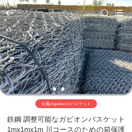
ー.
Copyright
©
2019
-
2026
家
Hebei
Nova
Metal
へ
Wire
Mesh
Products
Co.,
製
Ltd..
All
Rights
品
Reserved.
ビ
金属のgabionのバスケット
デ
鉄鋼 調整可能なガビオンバスケット
オ
1mx1mx1m 川コースのための箱保護