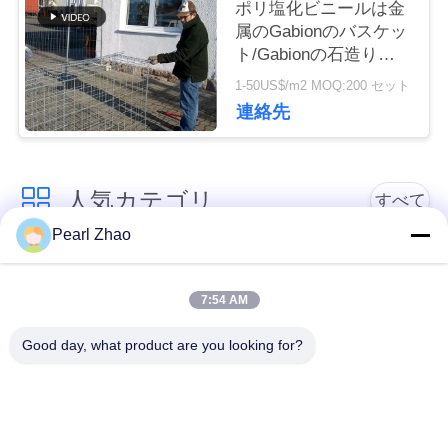
ポリ塩化ビニールは金
品
属のGabionのバスケッ
ト/Gabionの石造りの
質
おりの長い寿命に塗り
1-50US$/m2 MOQ:200 セット
ました
管
連絡先
理
人気カテゴリ
すべて
連
Pearl Zhao
絡
金属のgabionのバス
蛇籠ワイヤーメッシ
ケット
ュ
く
7:54 AM
だ
Good day, what product are you looking for?
ガビオン製のマット
装飾的な金網
レス
さ
い
ガルバン化ガビオン