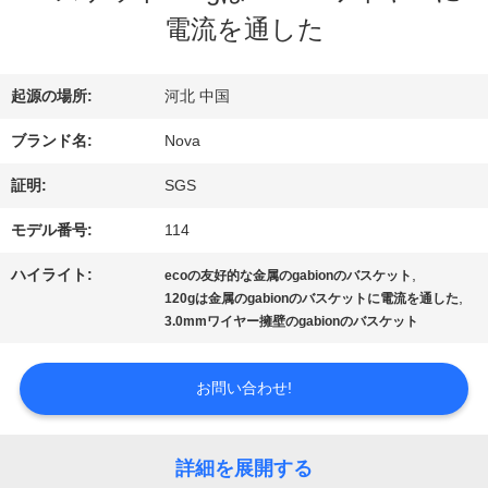
電流を通した
VR
シ
起源の場所:
河北 中国
ブランド名:
Nova
ョ
証明:
SGS
ー
モデル番号:
114
わ
ハイライト:
,
ecoの友好的な金属のgabionのバスケット
,
120gは金属のgabionのバスケットに電流を通した
た
3.0mmワイヤー擁壁のgabionのバスケット
し
お問い合わせ!
た
ち
詳細を展開する