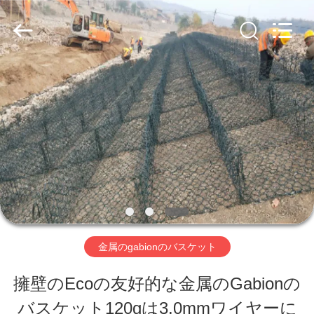
ー.
Copyright
©
2019
-
2026
家
Hebei
Nova
Metal
へ
Wire
Mesh
Products
Co.,
製
Ltd..
All
Rights
品
Reserved.
ビ
金属のgabionのバスケット
デ
擁壁のEcoの友好的な金属のGabionの
オ
バスケット120gは3.0mmワイヤーに