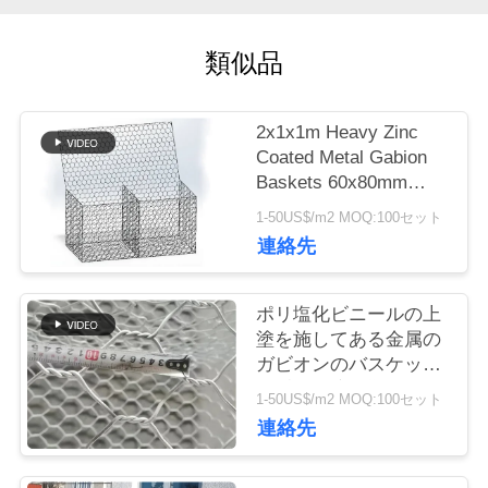
に
類似品
つ
い
2x1x1m Heavy Zinc
て
Coated Metal Gabion
Baskets 60x80mm
Hexagonal Mesh
1-50US$/m2 MOQ:100セット
工
連絡先
場
ポリ塩化ビニールの上
ツ
塗を施してある金属の
ガビオンのバスケット
ア
の重い電流を通された
1-50US$/m2 MOQ:100セット
盛土の保護
ー
連絡先