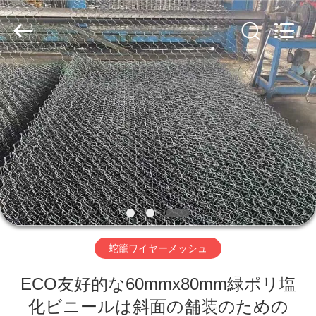
ヤ
ー.
Copyright
©
2019
-
2026
Hebei
家
Nova
Metal
Wire
へ
Mesh
Products
Co.,
Ltd..
All
Rights
製
Reserved.
品
ビ
蛇籠ワイヤーメッシュ
デ
ECO友好的な60mmx80mm緑ポリ塩
オ
化ビニールは斜面の舗装のための