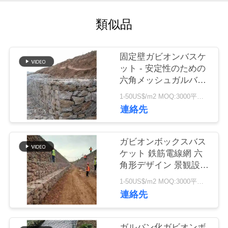
つ
い
類似品
て
固定壁ガビオンバスケ
ット - 安定性のための
工
六角メッシュガルバン
化鉄鋼ワイヤボックス
場
1-50US$/m2 MOQ:3000平方メートル
連絡先
ツ
ア
ガビオンボックスバス
ケット 鉄筋電線網 六
ー
角形デザイン 景観設計
と土木工学
1-50US$/m2 MOQ:3000平方メートル
品
連絡先
質
ガルバン化ガビオンボ