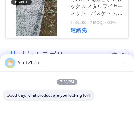
管
ックス メタルワイヤー
メッシュバスケット,侵
理
食制御のための六角メ
1-50US$/m2 MOQ:3000平方メートル
ッシュ
連絡先
連
絡
人気カテゴリ
すべて
く
Pearl Zhao
だ
金属のgabionのバス
蛇籠ワイヤーメッシ
ケット
ュ
7:38 PM
さ
Good day, what product are you looking for?
い
ガビオン製のマット
装飾的な金網
レス
ニ
ガルバン化ガビオン
軍事的障壁
ュ
箱