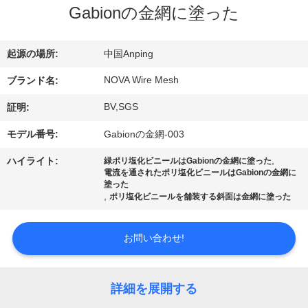
Gabionの金網に塗った
VR
シ
起源の場所:
中国Anping
ョ
NOVA Wire Mesh
ブランド名:
ー
BV,SGS
証明:
モデル番号:
Gabionの金網-003
わ
,
ハイライト:
緑ポリ塩化ビニールはGabionの金網に塗った
た
電流を通されたポリ塩化ビニールはGabionの金網に
塗った
し
,
ポリ塩化ビニールを舗装する斜面は金網に塗った
た
お問い合わせ!
ち
に
詳細を展開する