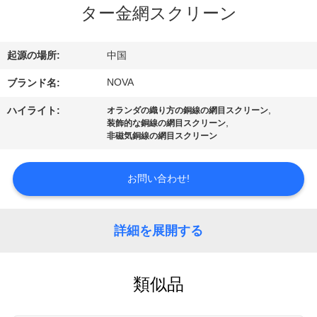
ター金網スクリーン
VR
シ
起源の場所:
中国
ョ
NOVA
ブランド名:
ー
,
ハイライト:
オランダの織り方の銅線の網目スクリーン
,
装飾的な銅線の網目スクリーン
非磁気銅線の網目スクリーン
わ
た
お問い合わせ!
し
詳細を展開する
た
ち
類似品
に