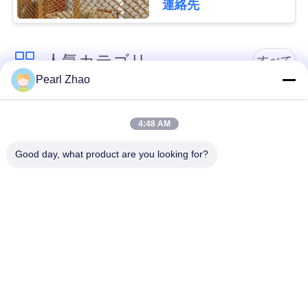
連絡先
管
40%-85% Open Area
理
人気カテゴリ
すべて
Pearl Zhao
連
金属のgabionのバス
蛇籠ワイヤーメッシ
絡
ケット
ュ
4:48 AM
く
Good day, what product are you looking for?
ガビオン製のマット
だ
装飾的な金網
レス
さ
い
ガルバン化ガビオン
軍事的障壁
箱
ニ
Galfan Gabionのバス
PVCコーティングさ
ケット
れたガビオン
ュ