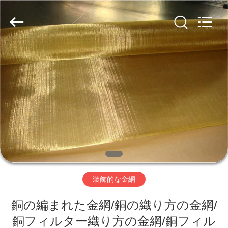
ヤ
ー.
Copyright
©
2019
-
2026
Hebei
家
Nova
Metal
Wire
へ
Mesh
Products
Co.,
Ltd..
All
Rights
製
Reserved.
品
ビ
装飾的な金網
デ
銅の編まれた金網/銅の織り方の金網/
オ
銅フィルター織り方の金網/銅フィル