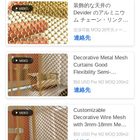
つ
装飾的な天井の
い
Devider のアルミニウ
ム チェーン・リンクの
て
カーテン 4mm 5mm
交渉可能 MOQ:20平方メートル
6mm の金属
連絡先
工
Decorative Metal Mesh
場
Curtains Good
ツ
Flexibility Semi-
transparent For Your
$50 USD Per M2 MOQ:100m2
ア
High-class Decorative
連絡先
Purpose
ー
Customizable
Decorative Wire Mesh
品
with 3mm-18mm Mesh
質
Opening 0.5-2mm Wire
$50 USD Per M2 MOQ:100m2
Diameter and