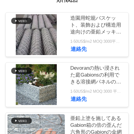
つ
い
造園用蛇籠バスケッ
て
ト、装飾および構造用
途向けの亜鉛メッキ六
角金網ボックス
1-50US$/m2 MOQ:3000平方メートル
工
連絡先
場
Devoranの熱い浸され
ツ
た庭Gabionsの利用で
ア
きる溶接網パネルのサ
ンプル
ー
1-50US$/m2 MOQ:3000 平方メートル
連絡先
品
亜鉛上塗を施してある
Gabion箱の倍の歪んだ
質
六角形のGabionの金網