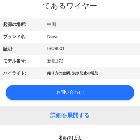
てあるワイヤー
VR
シ
起源の場所:
中国
ョ
Nova
ブランド名:
ー
ISO9001
証明:
モデル番号:
新星172
わ
,
ハイライト:
織り方の金網
洪水防止の堤防
た
し
お問い合わせ!
た
ち
詳細を展開する
に
類似品