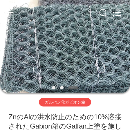
ヤ
ー.
Copyright
©
2019
-
2026
Hebei
家
Nova
Metal
Wire
へ
Mesh
Products
Co.,
Ltd..
All
Rights
製
Reserved.
品
ビ
ガルバン化ガビオン箱
デ
ZnのAlの洪水防止のための10%溶接
オ
されたGabion箱のGalfan上塗を施し