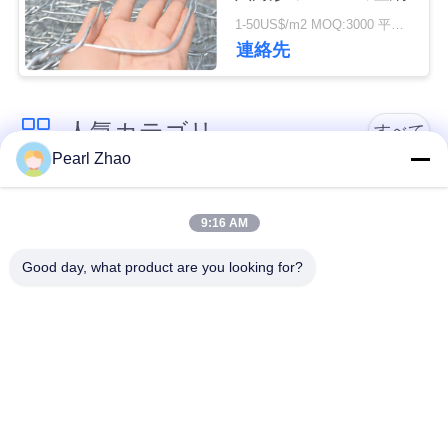
管
1-50US$/m2 MOQ:3000 平方メートル
連絡先
理
連
人気カテゴリ
すべて
Pearl Zhao
絡
金属のgabionのバス
蛇籠ワイヤーメッシ
く
ケット
ュ
9:16 AM
だ
Good day, what product are you looking for?
さ
ガビオン製のマット
装飾的な金網
レス
い
ガルバン化ガビオン
軍事的障壁
箱
ニ
ュ
Galfan Gabionのバス
PVCコーティングさ