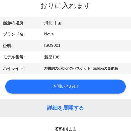
おりに入れます
VR
シ
起源の場所:
河北 中国
ョ
Nova
ブランド名:
ー
ISO9001
証明:
モデル番号:
新星108
わ
,
ハイライト:
溶接網のgabionのバスケット
gabionの金網箱
た
し
お問い合わせ!
た
ち
詳細を展開する
に
類似品