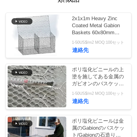
つ
い
2x1x1m Heavy Zinc
て
Coated Metal Gabion
Baskets 60x80mm
Hexagonal Mesh
1-50US$/m2 MOQ:100セット
工
連絡先
場
ポリ塩化ビニールの上
ツ
塗を施してある金属の
ア
ガビオンのバスケット
の重い電流を通された
ー
1-50US$/m2 MOQ:100セット
盛土の保護
連絡先
品
ポリ塩化ビニールは金
属のGabionのバスケッ
質
ト/Gabionの石造りの