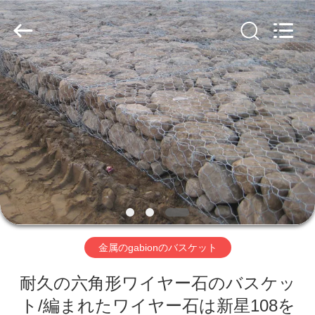
ヤ
ー.
Copyright
©
2019
-
2026
Hebei
家
Nova
Metal
Wire
へ
Mesh
Products
Co.,
Ltd..
All
Rights
製
Reserved.
品
ビ
金属のgabionのバスケット
デ
耐久の六角形ワイヤー石のバスケッ
オ
ト/編まれたワイヤー石は新星108を