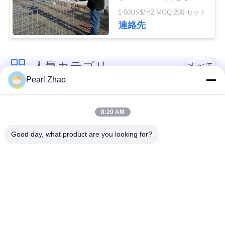
管
おりの長い寿命に塗り
1-50US$/m2 MOQ:200 セット
ました
連絡先
理
連
人気カテゴリ
すべて
Pearl Zhao
絡
金属のgabionのバス
蛇籠ワイヤーメッシ
く
ケット
ュ
8:20 AM
だ
Good day, what product are you looking for?
さ
ガビオン製のマット
装飾的な金網
レス
い
ガルバン化ガビオン
軍事的障壁
箱
ニ
ュ
Galfan Gabionのバス
PVCコーティングさ