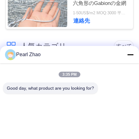
六角形のGabionの金網
管
1-50US$/m2 MOQ:3000 平方メートル
理
連絡先
連
人気カテゴリ
すべて
絡
Pearl Zhao
く
金属のgabionのバス
蛇籠ワイヤーメッシ
ケット
ュ
だ
3:35 PM
さ
Good day, what product are you looking for?
ガビオン製のマット
装飾的な金網
い
レス
ガルバン化ガビオン
ニ
軍事的障壁
箱
ュ