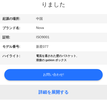
りました
VR
シ
起源の場所:
中国
ョ
Nova
ブランド名:
ー
ISO9001
証明:
モデル番号:
新星077
わ
,
ハイライト:
電流を通された壁のバスケット
た
溶接の gabion ボックス
し
お問い合わせ!
た
ち
詳細を展開する
に