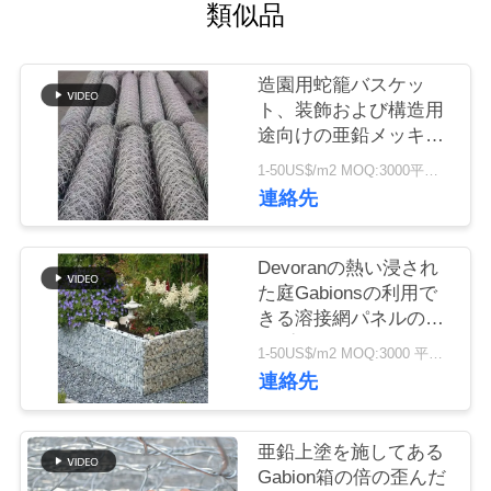
つ
類似品
い
造園用蛇籠バスケッ
て
ト、装飾および構造用
途向けの亜鉛メッキ六
角金網ボックス
工
1-50US$/m2 MOQ:3000平方メートル
連絡先
場
ツ
Devoranの熱い浸され
た庭Gabionsの利用で
ア
きる溶接網パネルのサ
ー
ンプル
1-50US$/m2 MOQ:3000 平方メートル
連絡先
品
亜鉛上塗を施してある
質
Gabion箱の倍の歪んだ