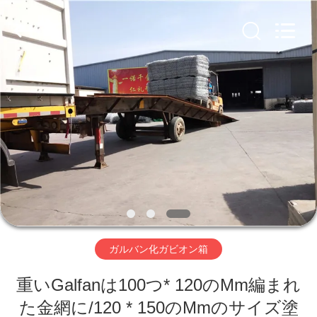
ヤ
ー.
Copyright
©
2019
-
2026
Hebei
家
Nova
Metal
Wire
へ
Mesh
Products
Co.,
Ltd..
All
Rights
製
Reserved.
品
ビ
ガルバン化ガビオン箱
デ
重いGalfanは100つ* 120のMm編まれ
オ
た金網に/120 * 150のMmのサイズ塗