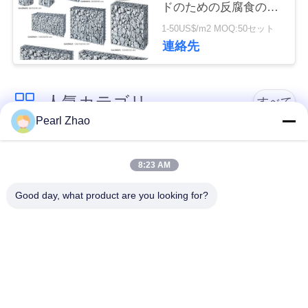
ドのための反腐食の
管
Gabionプランター箱
1-50US$/m2 MOQ:50セット
理
連絡先
連
人気カテゴリ
すべて
絡
Pearl Zhao
く
金属のgabionのバス
蛇籠ワイヤーメッシ
ケット
ュ
だ
8:23 AM
さ
Good day, what product are you looking for?
ガビオン製のマット
装飾的な金網
い
レス
ガルバン化ガビオン
ニ
軍事的障壁
箱
ュ