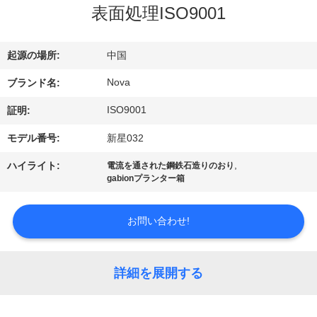
表面処理ISO9001
VR
シ
起源の場所:
中国
ョ
Nova
ブランド名:
ー
ISO9001
証明:
モデル番号:
新星032
わ
,
ハイライト:
電流を通された鋼鉄石造りのおり
た
gabionプランター箱
し
お問い合わせ!
た
ち
詳細を展開する
に