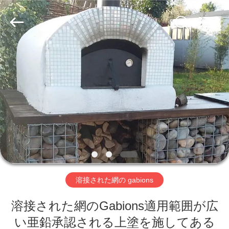
ヤ
ー.
Copyright
©
2019
-
2026
Hebei
家
Nova
Metal
Wire
へ
Mesh
Products
Co.,
Ltd..
All
Rights
製
Reserved.
品
ビ
溶接された網の gabions
デ
溶接された網のGabions適用範囲が広
オ
い亜鉛承認される上塗を施してある