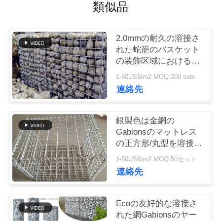
つ
類似品
い
2.0mmの耐久の溶接さ
て
れた蛇籠のバスケット
の装飾区域における長
い寿命
工
1-50US$/m2 MOQ:200 sets
連絡先
場
ツ
銀製色は金網の
Gabionsのマットレス
ア
の正方形/丸型を溶接し
ー
ました
1-50US$/m2 MOQ:50セット
連絡先
品
Ecoの友好的な溶接さ
質
れた網Gabionsのヤー