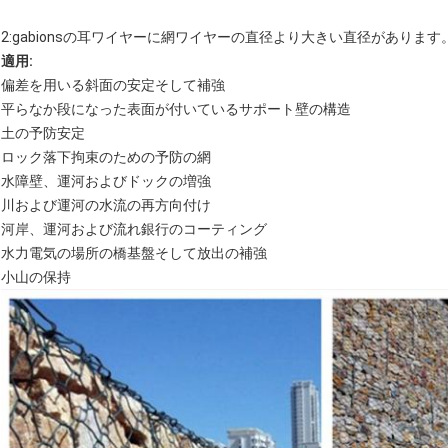
2:gabionsの耳ワイヤーに網ワイヤーの直径より大きい直径があります
適用:
偏差を用いる斜面の安定そして補強
平らなか段になった表面が付いているサポート壁の構造
土の予防安定
ロック落下拘束のための予防の網
水障壁、運河およびドックの増強
川および運河の水流の再方向付け
河岸、運河および流れ銀行のコーティング
水力電気の場所の橋基盤そして放出の補強
小山の保持