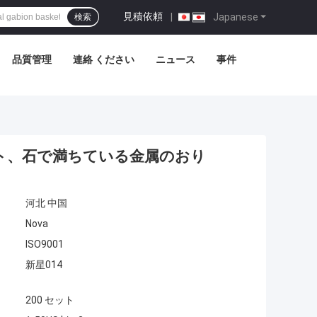
見積依頼
|
Japanese
検索
品質管理
連絡 ください
ニュース
事件
ット、石で満ちている金属のおり
河北 中国
Nova
ISO9001
新星014
200 セット