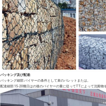
パッキング及び配達:
パッキング細部:バイヤーの条件として束のパレットまたは。
配達細部:15-20幾日はの後のバイヤーの量に従ってTTによって沈殿