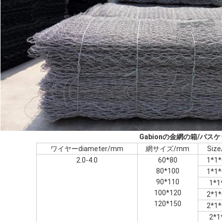
Gabionの金網の箱/バス
ワイヤーdiameter/mm
網サイズ/mm
Siz
2.0-4.0
60*80
1*1*
80*100
1*1*
90*110
1*1
100*120
2*1*
120*150
2*1*
2*1