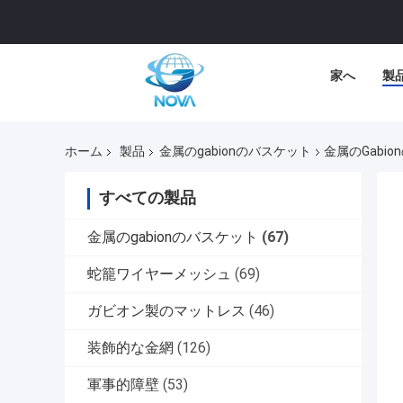
家へ
製
ホーム
製品
金属のgabionのバスケット
金属のGab
すべての製品
金属のgabionのバスケット
(67)
蛇籠ワイヤーメッシュ
(69)
ガビオン製のマットレス
(46)
装飾的な金網
(126)
軍事的障壁
(53)