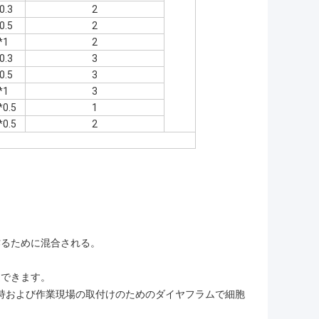
0.3
2
0.5
2
*1
2
0.3
3
0.5
3
*1
3
*0.5
1
*0.5
2
作るために混合される。
進できます。
よい保持および作業現場の取付けのためのダイヤフラムで細胞