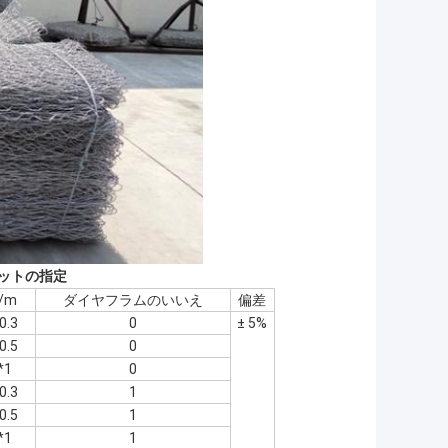
ケットの指定
e/m
ダイヤフラムのいいえ
偏差
0.3
0
± 5%
0.5
0
*1
0
0.3
1
0.5
1
*1
1