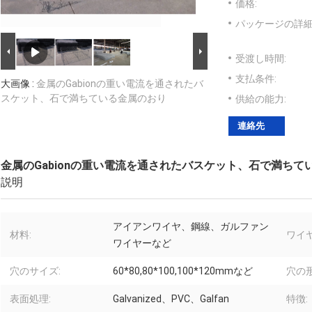
価格:
パッケージの詳細
受渡し時間:
支払条件:
大画像 :
金属のGabionの重い電流を通されたバ
スケット、石で満ちている金属のおり
供給の能力:
連絡先
金属のGabionの重い電流を通されたバスケット、石で満ちて
説明
アイアンワイヤ、鋼線、ガルファン
材料:
ワイ
ワイヤーなど
穴のサイズ:
60*80,80*100,100*120mmなど
穴の形
表面処理:
Galvanized、PVC、Galfan
特徴: