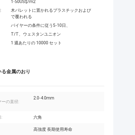
1-50US$/m2
:
木パレットに置かれるプラスチックおよび
で覆われる
バイヤーの条件に従う5-10日、
T/T、ウェスタンユニオン
1 週あたりの 10000 セット
いる金属のおり
2.0-4.0mm
ヤーの直径:
:
六角
高強度 長期使用寿命