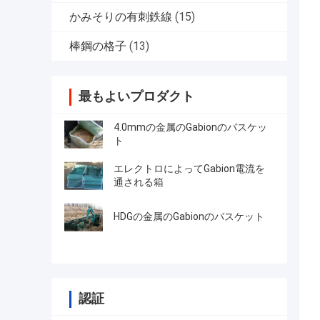
かみそりの有刺鉄線
(15)
棒鋼の格子
(13)
最もよいプロダクト
4.0mmの金属のGabionのバスケッ
ト
エレクトロによってGabion電流を
通される箱
HDGの金属のGabionのバスケット
認証