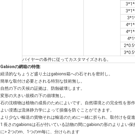
3*1*
3*1*
3*1
4*1*
4*1*
4*1
2*0.5
3*0.5
バイヤーの条件に従ってカスタマイズされる。
Gabionの網箱の特徴:
経済的なちょうど盛り土はgabions箱への石それを密封し。
簡単な取付け必要とされる特別な技術無し。
自然の下の天候の証拠は、防蝕破壊します。
変形の大きい規模の下の崩壊無し。
石の沈積物は植物の成長のためによいです。自然環境との完全性を形
よい浸透は流体静力学によって損傷を防ぐことができます。
より少ない輸送の貨物それは輸送のために一緒に折られ、取付けを促
1:長さのgabionsは石が付いている詰物の間にgabionの形のより
に> 2つのm、1つのm毎に、分けられます