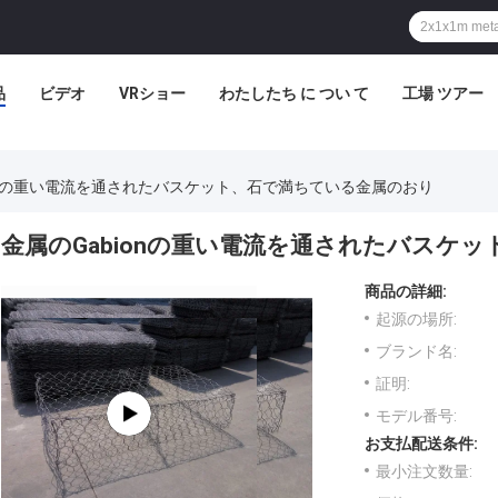
品
ビデオ
VRショー
わたしたち に つい て
工場 ツアー
ionの重い電流を通されたバスケット、石で満ちている金属のおり
金属のGabionの重い電流を通されたバスケ
商品の詳細:
起源の場所:
ブランド名:
証明:
モデル番号:
お支払配送条件:
最小注文数量: