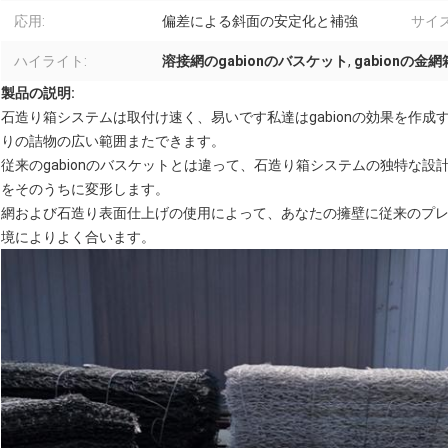
応用:
偏差による斜面の安定化と補強
サイズ
ハイライト:
溶接網のgabionのバスケット
,
gabionの金網
製品の説明:
石造り箱システムは取付け速く、易いです私達はgabionの効果を作
りの詰物の広い範囲またできます。
従来のgabionのバスケットとは違って、石造り箱システムの独特な設計はg
をそのうちに変形します。
網および石造り表面仕上げの使用によって、あなたの擁壁に従来のプレ
境によりよく合います。